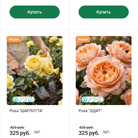
Купить
Купить
Роза
Роза
Акция
Акция
"ШАРЛОТТА"
"ЭДИТ"
Роза "ШАРЛОТТА"
Роза "ЭДИТ"
425
руб.
425
руб.
325
руб.
/шт.
325
руб.
/шт.